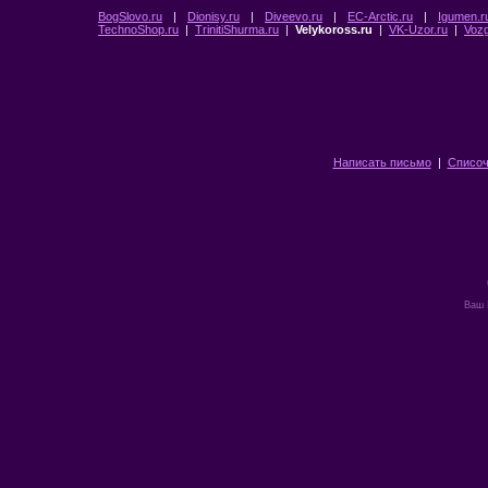
BogSlovo.ru
|
Dionisy.ru
|
Diveevo.ru
|
EC-Arctic.ru
|
Igumen.r
TechnoShop.ru
|
TrinitiShurma.ru
|
Velykoross.ru
|
VK-Uzor.ru
|
Vozg
Написать письмо
|
Списоч
Ваш 