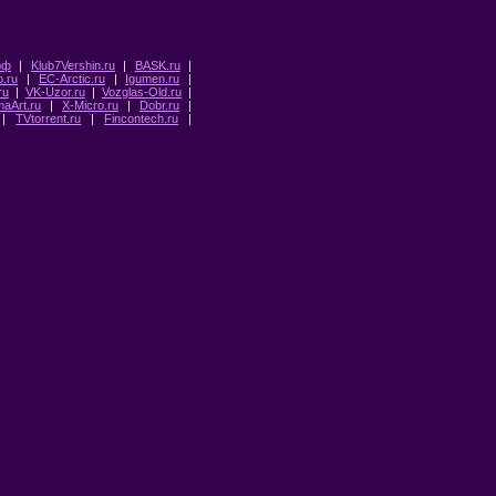
рф
|
Klub7Vershin.ru
|
BASK.ru
|
o.ru
|
EC-Arctic.ru
|
Igumen.ru
|
ru
|
VK-Uzor.ru
|
Vozglas-Old.ru
|
maArt.ru
|
X-Micro.ru
|
Dobr.ru
|
|
TVtorrent.ru
|
Fincontech.ru
|