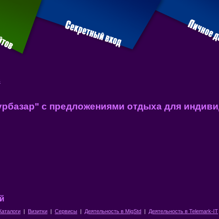
в
урбазар" с предложениями отдыха для индив
ий
Каталоги
|
Визитки
|
Сервисы
|
Деятельность в MigStd
|
Деятельность в Telemark-IT