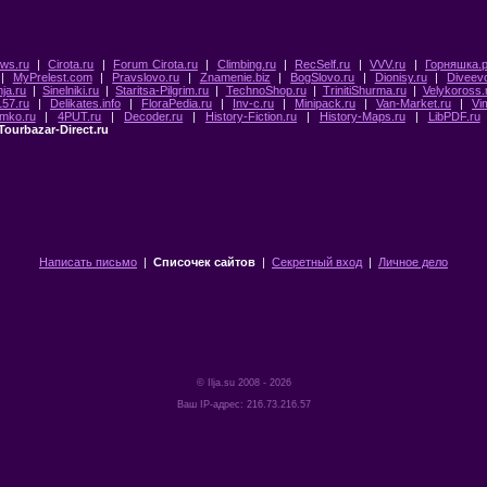
ws.ru
|
Cirota.ru
|
Forum Cirota.ru
|
Climbing.ru
|
RecSelf.ru
|
VVV.ru
|
Горняшка.
|
MyPrelest.com
|
Pravslovo.ru
|
Znamenie.biz
|
BogSlovo.ru
|
Dionisy.ru
|
Diveev
ja.ru
|
Sinelniki.ru
|
Staritsa-Pilgrim.ru
|
TechnoShop.ru
|
TrinitiShurma.ru
|
Velykoross.
157.ru
|
Delikates.info
|
FloraPedia.ru
|
Inv-c.ru
|
Minipack.ru
|
Van-Market.ru
|
Vi
mko.ru
|
4PUT.ru
|
Decoder.ru
|
History-Fiction.ru
|
History-Maps.ru
|
LibPDF.ru
Tourbazar-Direct.ru
Написать письмо
|
Списочек сайтов
|
Секретный вход
|
Личное дело
©
Ilja.su
2008 - 2026
Ваш IP-адрес: 216.73.216.57