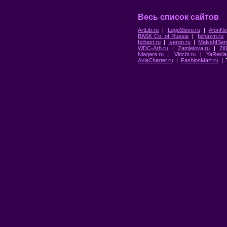
Весь список сайтов
ArtLib.ru
|
LogoSlovo.ru
|
AfonNe
BASK Co. of Russia
|
Isihazm.ru
Isihast.ru
|
Iveron.ru
|
MalyshISem
WDC-Arh.ru
|
Zamlelova.ru
|
Zil
Niagara.ru
|
Vinchi.ru
|
YaRekla
AviaCharter.ru
|
FashionMart.ru
|