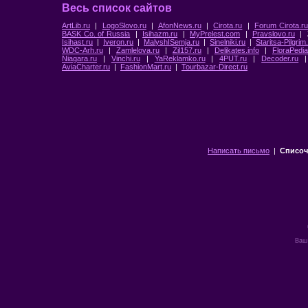
Весь список сайтов
ArtLib.ru
|
LogoSlovo.ru
|
AfonNews.ru
|
Cirota.ru
|
Forum Cirota.ru
BASK Co. of Russia
|
Isihazm.ru
|
MyPrelest.com
|
Pravslovo.ru
|
Isihast.ru
|
Iveron.ru
|
MalyshISemja.ru
|
Sinelniki.ru
|
Staritsa-Pilgrim
WDC-Arh.ru
|
Zamlelova.ru
|
Zil157.ru
|
Delikates.info
|
FloraPedia
Niagara.ru
|
Vinchi.ru
|
YaReklamko.ru
|
4PUT.ru
|
Decoder.ru
AviaCharter.ru
|
FashionMart.ru
|
Tourbazar-Direct.ru
Написать письмо
|
Списоч
Ваш 